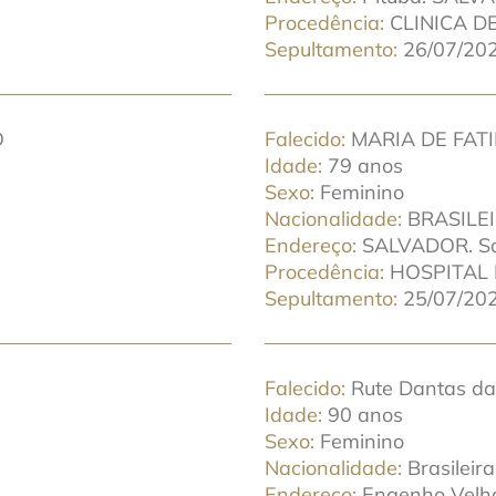
Procedência
CLINICA 
Sepultamento
26/07/202
O
Falecido
MARIA DE FAT
Idade
79 anos
Sexo
Feminino
Nacionalidade
BRASILE
Endereço
SALVADOR. Sa
Procedência
HOSPITAL
Sepultamento
25/07/202
Falecido
Rute Dantas da
Idade
90 anos
Sexo
Feminino
Nacionalidade
Brasileira
Endereço
Engenho Velh