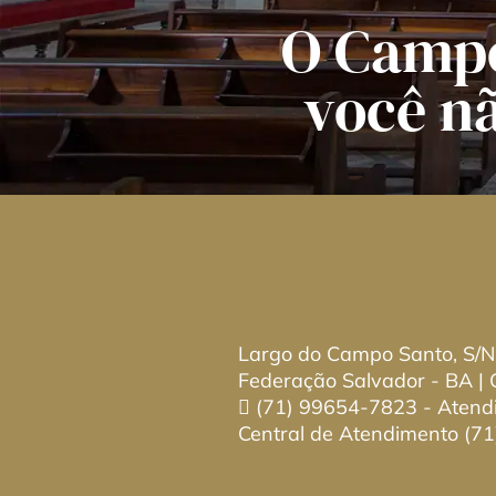
O Campo
você n
Largo do Campo Santo, S/N
Federação Salvador - BA |
(71) 99654-7823
- Atend
Central de Atendimento
(71