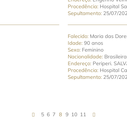
Procedência
Hospital S
Sepultamento
25/07/202
Falecido
Maria das Dore
Idade
90 anos
Sexo
Feminino
Nacionalidade
Brasileira
Endereço
Periperi. SAL
Procedência
Hospital C
Sepultamento
25/07/202
5
6
7
8
9
10
11