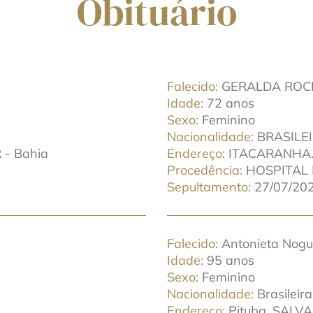
Obituário
Falecido
GERALDA RO
Idade
72 anos
Sexo
Feminino
Nacionalidade
BRASILE
 - Bahia
Endereço
ITACARANHA.
Procedência
HOSPITAL
Sepultamento
27/07/202
Falecido
Antonieta Nogu
Idade
95 anos
Sexo
Feminino
Nacionalidade
Brasileira
Endereço
Pituba. SALV