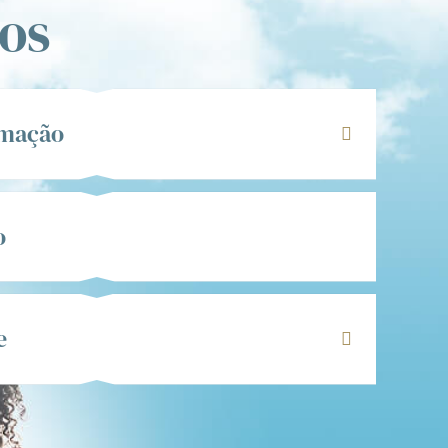
os
emação
o
e