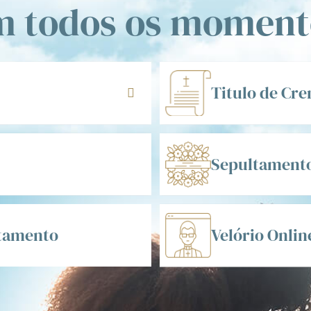
m todos os moment
Titulo de Cr
Sepultament
ltamento
Velório Onlin