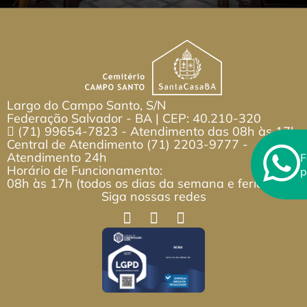
Largo do Campo Santo, S/N
Federação Salvador - BA | CEP: 40.210-320
(71) 99654-7823
- Atendimento das 08h às 17h
Central de Atendimento
(71) 2203-9777
-
Atendimento 24h
F
Horário de Funcionamento:
p
08h às 17h (todos os dias da semana e feriados)
Siga nossas redes