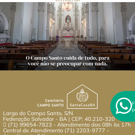
O Campo Santo cuida de tudo, para
você não se preocupar com nada.
F
p
Largo do Campo Santo, S/N
Federação Salvador - BA | CEP: 40.210-320
(71) 99654-7823
- Atendimento das 08h às 17h
Central de Atendimento
(71) 2203-9777
-