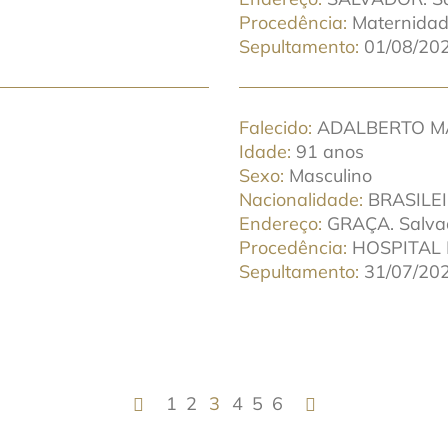
Procedência
Maternidade
Sepultamento
01/08/202
Falecido
ADALBERTO MA
Idade
91 anos
Sexo
Masculino
Nacionalidade
BRASILE
Endereço
GRAÇA. Salvad
Procedência
HOSPITAL
Sepultamento
31/07/202
1
2
3
4
5
6