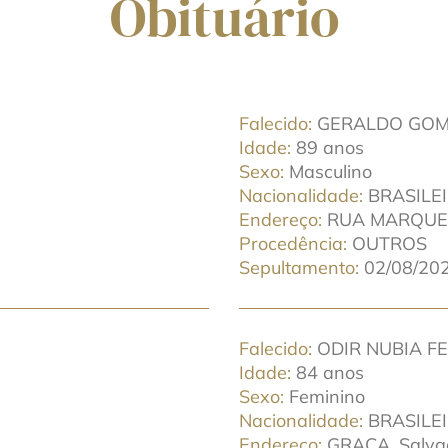
Obituário
Falecido
GERALDO GOME
Idade
89 anos
Sexo
Masculino
Nacionalidade
BRASILE
Endereço
RUA MARQUES 
Procedência
OUTROS
Sepultamento
02/08/202
Falecido
ODIR NUBIA F
Idade
84 anos
Sexo
Feminino
Nacionalidade
BRASILE
Endereço
GRAÇA. Salvad