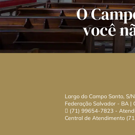
O Campo
você n
Largo do Campo Santo, S/N
Federação Salvador - BA |
(71) 99654-7823
- Atend
Central de Atendimento
(71