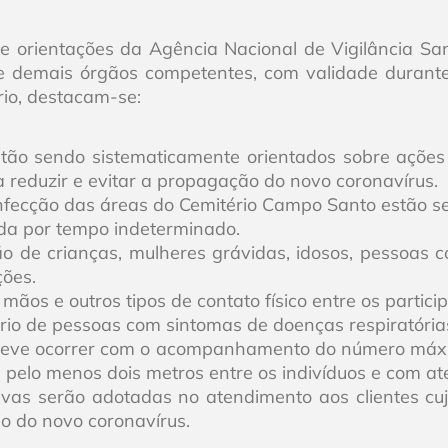
orientações da Agência Nacional de Vigilância Sani
 demais órgãos competentes, com validade durante
rio, destacam-se:
stão sendo sistematicamente orientados sobre ações d
 reduzir e evitar a propagação do novo coronavírus.
nfecção das áreas do Cemitério Campo Santo estão s
bida por tempo indeterminado.
o de crianças, mulheres grávidas, idosos, pessoas c
ções.
os e outros tipos de contato físico entre os partic
rio de pessoas com sintomas de doenças respiratória
deve ocorrer com o acompanhamento do número máxi
 pelo menos dois metros entre os indivíduos e com ate
ivas serão adotadas no atendimento aos clientes cu
o do novo coronavírus.