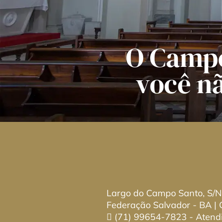
O Campo
você n
Largo do Campo Santo, S/N
Federação Salvador - BA |
(71) 99654-7823
- Atend